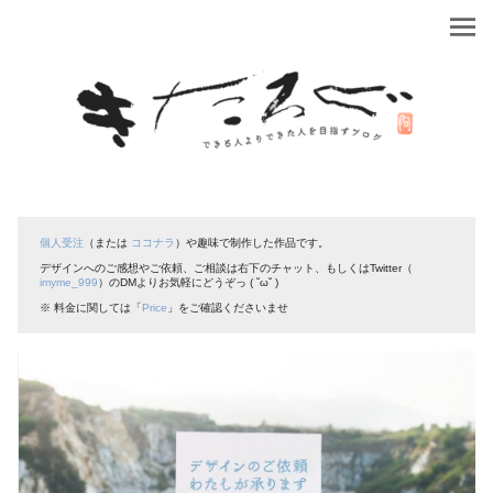
個人受注
（または
ココナラ
）や趣味で制作した作品です。
デザインへのご感想やご依頼、ご相談は右下のチャット、もしくはTwitter（
imyme_999
）のDMよりお気軽にどうぞっ ( ˘ω˘ )
※ 料金に関しては「
Price
」をご確認くださいませ