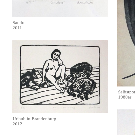
Sandra
2011
Selbstpor
1980er
Urlaub in Brandenburg
2012