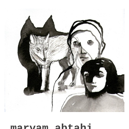
m
aryam abtahi