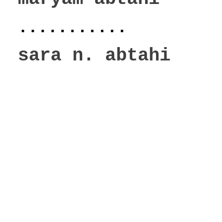
...........
sara n. abtahi