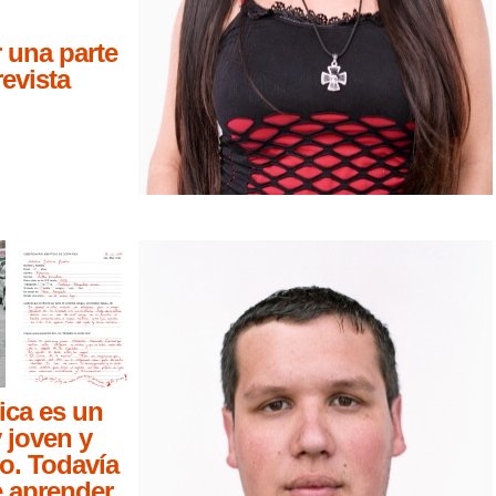
 una parte
revista
ica es un
 joven y
o. Todavía
e aprender