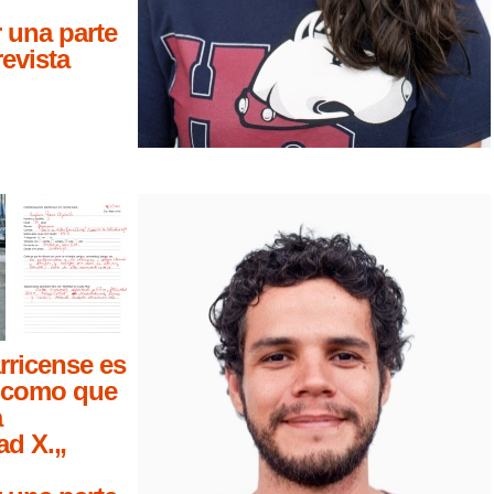
 una parte
revista
rricense es
como que
a
ad X.„