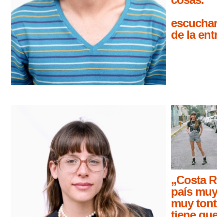
escuchar
de la ent
„Costa R
país muy
muy tont
tiene qu