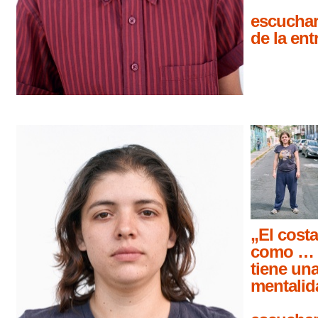
escuchar
de la ent
„El costa
como … 
tiene un
mentalid