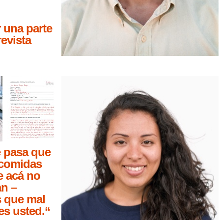
 una parte
revista
 pasa que
comidas
e acá no
n –
 que mal
es usted.“