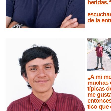
heridas.“
escuchar
de la ent
„A mi me
muchas 
típicas d
me gusta
entonces
tico que 