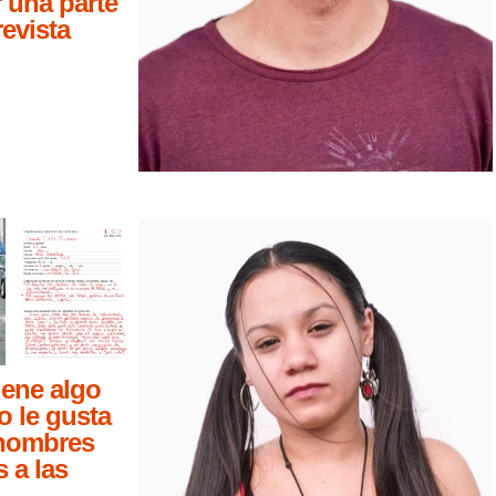
 una parte
revista
tiene algo
 le gusta
 nombres
 a las