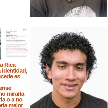
a Rica
 identidad,
ucede es
cense
no mirarla
la o a no
rla mejor