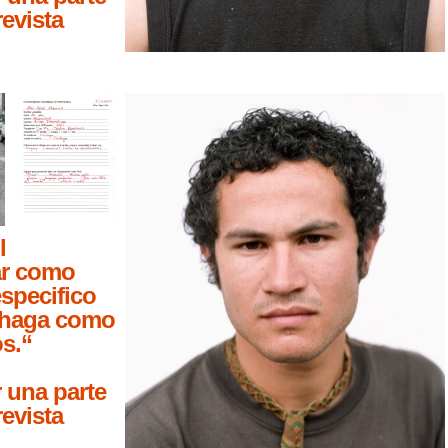
revista
l
car como
especifico
 haga como
os.“
 una parte
revista