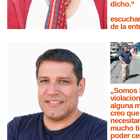
dicho.“
escuchar
de la ent
„Somos h
violacio
alguna m
creo que
necesita
mucho t
poder cer