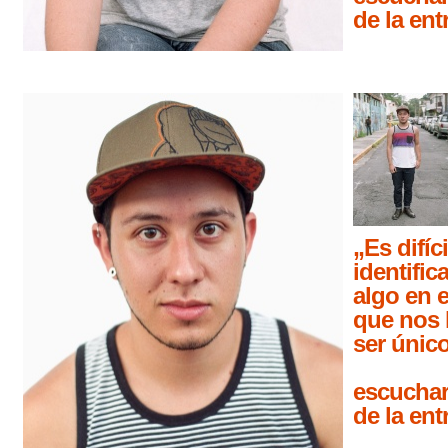
de la ent
„
Es difíci
identifi
algo en 
que nos
ser únic
escuchar
de la ent