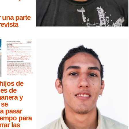
 una parte
revista
ijos de
nes de
anera y
 se
ra pasar
iempo para
rar las