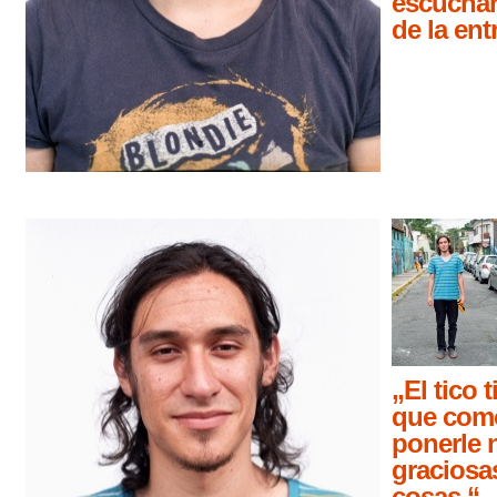
escuchar
de la ent
„El tico 
que como
ponerle
graciosas
cosas.“