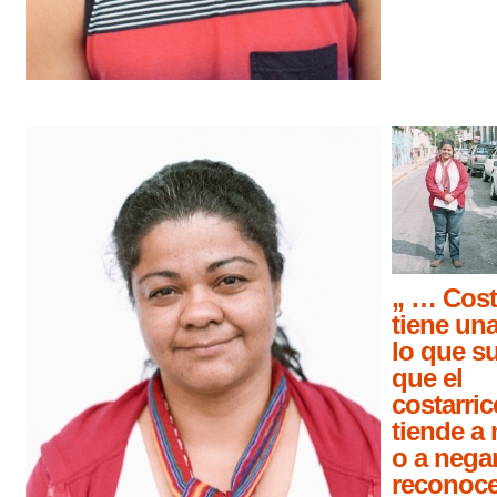
„ … Cost
tiene una
lo que s
que el
costarri
tiende a 
o a negar
reconoce