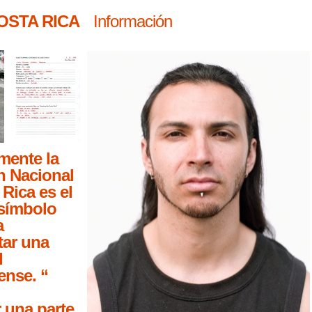
OSTA RICA
Información
mente la
n Nacional
Rica es el
símbolo
a
tar una
d
ense. “
 una parte