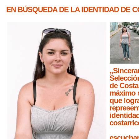
EN BÚSQUEDA DE LA IDENTIDAD DE C
„Sincera
Selecció
de Costa 
máximo 
que logr
represen
identida
costarric
escuchar